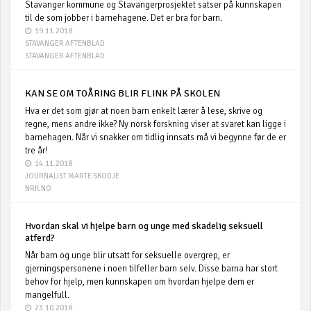
Stavanger kommune og Stavangerprosjektet satser på kunnskapen
til de som jobber i barnehagene. Det er bra for barn.
19.11.2018
STAVANGER AFTENBLAD
STAVANGER AFTENBLAD
KAN SE OM TOÅRING BLIR FLINK PÅ SKOLEN
Hva er det som gjør at noen barn enkelt lærer å lese, skrive og
regne, mens andre ikke? Ny norsk forskning viser at svaret kan ligge i
barnehagen. Når vi snakker om tidlig innsats må vi begynne før de er
tre år!
14.11.2018
JOURNALIST MARTE SKODJE
NRK.NO
Hvordan skal vi hjelpe barn og unge med skadelig seksuell
atferd?
Når barn og unge blir utsatt for seksuelle overgrep, er
gjerningspersonene i noen tilfeller barn selv. Disse barna har stort
behov for hjelp, men kunnskapen om hvordan hjelpe dem er
mangelfull.
23.10.2018