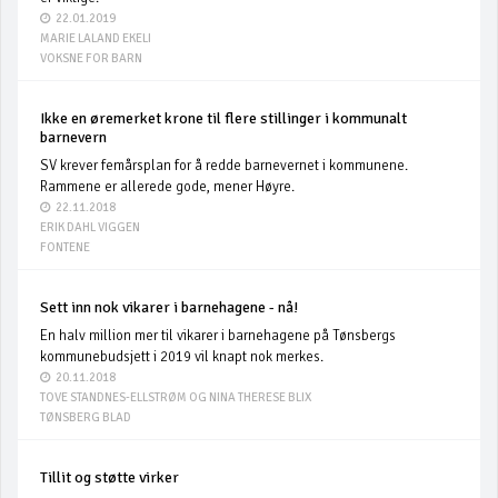
22.01.2019
MARIE LALAND EKELI
VOKSNE FOR BARN
Ikke en øremerket krone til flere stillinger i kommunalt
barnevern
SV krever femårsplan for å redde barnevernet i kommunene.
Rammene er allerede gode, mener Høyre.
22.11.2018
ERIK DAHL VIGGEN
FONTENE
Sett inn nok vikarer i barnehagene - nå!
En halv million mer til vikarer i barnehagene på Tønsbergs
kommunebudsjett i 2019 vil knapt nok merkes.
20.11.2018
TOVE STANDNES-ELLSTRØM OG NINA THERESE BLIX
TØNSBERG BLAD
Tillit og støtte virker